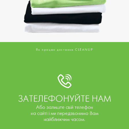
Як працює доставка CLEANUP
ЗАТЕЛЕФОНУЙТЕ НАМ
Або залиште свій телефон
на сайті і ми передзвонимо Вам
найближчим часом.