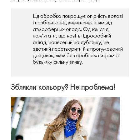
Ця обробка покращує опірність волозі
і позбавляє від виникнення плям від
атмосферних опадів. Однак слід
пам’ятати, що навіть гідрофобний
склад, нанесений на дублянку, не
здатний перетворити її в прогумований
дощовик, який без проблем витримає
будь-яку сильну зливу.
Зблякли кольору? Не проблема!