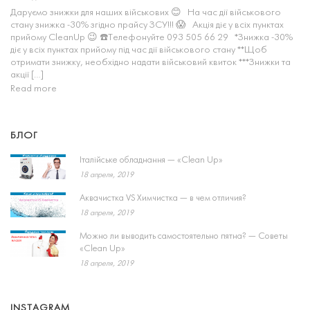
Даруємо знижки для наших військових 😊 На час дії військового
стану знижка -30% згідно прайсу ЗСУ!!! 😱 Акція діє у всіх пунктах
прийому CleanUp 😉 ☎️Телефонуйте 093 505 66 29 *Знижка -30%
діє у всіх пунктах прийому під час дії військового стану **Щоб
отримати знижку, необхідно надати військовий квиток ***Знижки та
акції […]
Read more
БЛОГ
Італійське обладнання — «Clean Up»
18 апреля, 2019
Аквачистка VS Химчистка — в чем отличия?
18 апреля, 2019
Можно ли выводить самостоятельно пятна? — Советы
«Clean Up»
18 апреля, 2019
INSTAGRAM