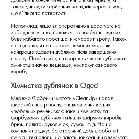
дозволить зберегти еластичність матеріалу, а
також уникнути серйозних наслідків через плями,
що в’їлися та потертості.
Наприклад, якщо ви оперативно відреагуєте на
забруднення, що з’явилися, то позбутися від них
буде набагато простіше, ніж через півроку. Також
не слід очікувати настання зимових морозів —
найкраще здавати дублянку після завершення
сезону. Пам’ятайте, що вартість чистки дублянки в
хімчистці значно дешевше, ніж покупка нового
виробу.
Хімчистка дублянок в Одесі
Мережа Фабрики чистоти «CleanUp» надає
широкий спектр послуг з відновлення ваших
улюблених речей, включаючи хімчистку та
фарбування дублянок та інших шкіряних виробів —
брюк, пальто, рукавичок, сумок і т. д. Наша
компанія поєднує багаторічний досвід роботи і
сучасні технології, що дають найкращий результат.