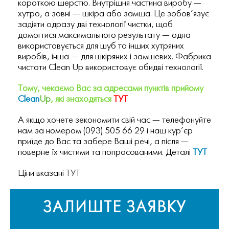
короткою шерстю. Внутрішня частина виробу —
хутро, а зовні — шкіра або замша. Це зобов’язує
задіяти одразу дві технології чистки, щоб
домогтися максимального результату — одна
використовується для шуб та інших хутряних
виробів, інша — для шкіряних і замшевих. Фабрика
чистоти Clean Up використовує обидві технології.
Тому,
чекаємо Вас за адресами пунктів прийому
Clean
Up
, які знаходяться
ТУТ
А якщо хочете зекономити свій час — телефонуйте
нам за номером (093) 505 66 29 і наш кур’єр
приїде до Вас та забере Ваші речі, а після —
поверне їх чистими та попрасованими. Деталі
ТУТ
Ціни вказані
ТУТ
ЗАЛИШТЕ ЗАЯВКУ